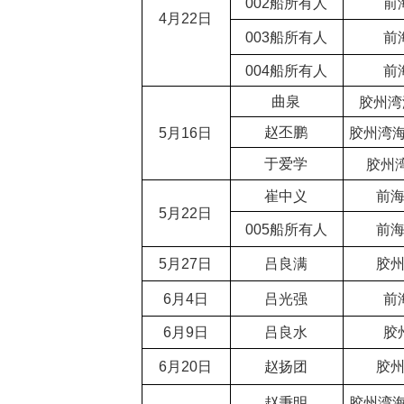
002
船所有人
前
4月22日
003
船所有人
前
004
船所有人
前
曲泉
胶州湾
赵丕鹏
5月16日
胶州湾
于爱学
胶州
崔中义
前海
5月22日
005
船所有人
前海
5月27日
吕良满
胶州
6月4日
吕光强
前
6月9日
吕良水
胶
6月20日
赵扬团
胶州
赵秉明
胶州湾海