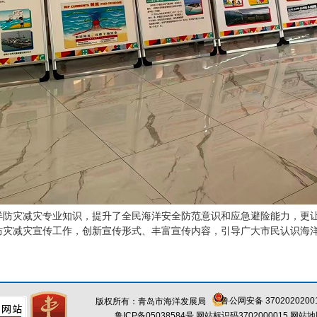
防灾减灾专业知识，提升了全民海洋安全防范意识和应急避险能力，更让“
防灾减灾宣传工作，创新宣传形式、丰富宣传内容，引导广大市民认识海
。
鲁公网安备 3702020200
版权所有：青岛市海洋发展局
鲁ICP备05038584号
网站标识码3702000015
网站地