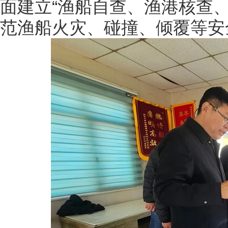
面建立“渔船自查、渔港核查
范渔船火灾、碰撞、倾覆等安