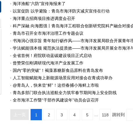
· 海洋渔船“六防”宣传海报来了
· 以宣促防 以学避险：青岛市海洋防灾减灾宣传在行动
· 海洋重点招商项目推进调度会召开
· 科产深融 向海图强丨青岛海洋工程联合创新研究院科产融合对接
· 青岛市召开全市海洋治理工作专题会议
· 书海润心强宗旨 青年知行砺作风——市海洋发展局联合开展青年理论
· 学法赋能强本领 规范执法提质效——市海洋发展局开展全市海洋与渔
· 全省首例！府院联动蓝碳建设项目正式启动
· 曾赞荣任刚调研现代海洋产业发展工作
· 国内“零的突破”！褐藻寡糖新食品原料在青岛发布
· 人工智能赋能海上新能源场景应用对接会在青成功举办
· @青岛人，快来尝“鲜”！这些春捕小海鲜上市啦
· 青岛多部门联合执法巡航全力筑牢春节期间海上安全防线
· 全市海洋工作暨“干部作风建设年”动员会议召开
...
跳转到
上一页
1
2
3
4
5
118