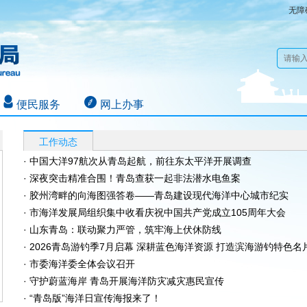
无障
便民服务
网上办事
工作动态
· 中国大洋97航次从青岛起航，前往东太平洋开展调查
· 深夜突击精准合围！青岛查获一起非法潜水电鱼案
· 胶州湾畔的向海图强答卷——青岛建设现代海洋中心城市纪实
· 市海洋发展局组织集中收看庆祝中国共产党成立105周年大会
· 山东青岛：联动聚力严管，筑牢海上伏休防线
· 2026青岛游钓季7月启幕 深耕蓝色海洋资源 打造滨海游钓特色名
· 市委海洋委全体会议召开
· 守护蔚蓝海岸 青岛开展海洋防灾减灾惠民宣传
· “青岛版”海洋日宣传海报来了！