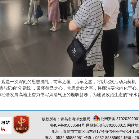
观是一次深刻的思想洗礼，前车之覆，后车之鉴，将以此次活动为契机，牢
”、情与纪的“分界线”，常怀律己之心，常思贪欲之害，将廉洁要求内化于
经济发展高地上奋力书写风清气正的履职答卷，为建设政治生态的“绿水
鲁公网安备 3702020200
版权所有：青岛市海洋发展局
鲁ICP备05038584号
网站标识码3702000015
网站地
地址：青岛市市南区山东路17号海信创业中心14-15
电话：0532-85886981 传真：0532-85885692 邮编：26