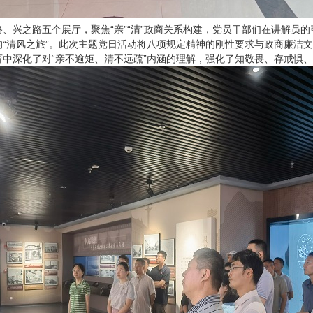
、兴之路五个展厅，聚焦“亲”“清”政商关系构建，党员干部们在讲解员
“清风之旅”。此次主题党日活动将八项规定精神的刚性要求与政商廉洁
中深化了对“亲不逾矩、清不远疏”内涵的理解，强化了知敬畏、存戒惧